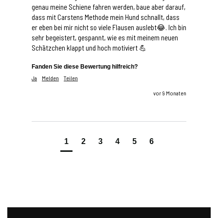
genau meine Schiene fahren werden, baue aber darauf, 
dass mit Carstens Methode mein Hund schnallt, dass 
er eben bei mir nicht so viele Flausen auslebt😂. Ich bin 
sehr begeistert, gespannt, wie es mit meinem neuen 
Schätzchen klappt und hoch motiviert 💪
Fanden Sie diese Bewertung hilfreich?
Ja
Melden
Teilen
vor 9 Monaten
1
2
3
4
5
6