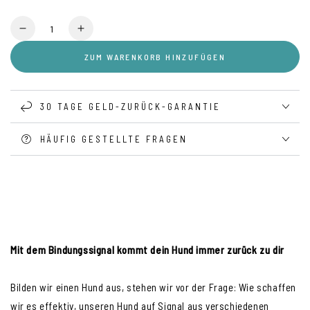
Anzahl
Verringere
Erhöhe
die
die
ZUM WARENKORB HINZUFÜGEN
Menge
Menge
für
für
Mit
Mit
dem
dem
30 TAGE GELD-ZURÜCK-GARANTIE
Bindungssignal
Bindungssignal
kommt
kommt
HÄUFIG GESTELLTE FRAGEN
dein
dein
Hund
Hund
immer
immer
zurück
zurück
zu
zu
dir
dir
Mit dem Bindungssignal kommt dein Hund immer zurück zu dir
Bilden wir einen Hund aus, stehen wir vor der Frage: Wie schaffen
wir es effektiv, unseren Hund auf Signal aus verschiedenen