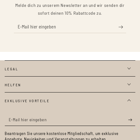
Melde dich zu unserem Newsletter an und wir senden dir
sofort deinen 10% Rabattcode zu.
E-
Mail
hier
eingeben
LEGAL
HELFEN
EXKLUSIVE VORTEILE
E-
Mail
Beantragen Sie unsere kostenlose Mitgliedschaft, um exklusive
hier
Angebote, Neuigkeiten und Veranstaltungen zu erhalten.