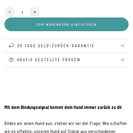
Anzahl
Verringere
Erhöhe
die
die
ZUM WARENKORB HINZUFÜGEN
Menge
Menge
für
für
Mit
Mit
dem
dem
30 TAGE GELD-ZURÜCK-GARANTIE
Bindungssignal
Bindungssignal
kommt
kommt
HÄUFIG GESTELLTE FRAGEN
dein
dein
Hund
Hund
immer
immer
zurück
zurück
zu
zu
dir
dir
Mit dem Bindungssignal kommt dein Hund immer zurück zu dir
Bilden wir einen Hund aus, stehen wir vor der Frage: Wie schaffen
wir es effektiv, unseren Hund auf Signal aus verschiedenen