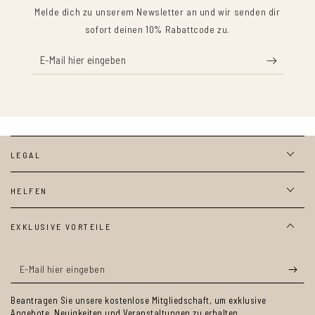
Melde dich zu unserem Newsletter an und wir senden dir
sofort deinen 10% Rabattcode zu.
E-
Mail
hier
eingeben
LEGAL
HELFEN
EXKLUSIVE VORTEILE
E-
Mail
Beantragen Sie unsere kostenlose Mitgliedschaft, um exklusive
hier
Angebote, Neuigkeiten und Veranstaltungen zu erhalten.